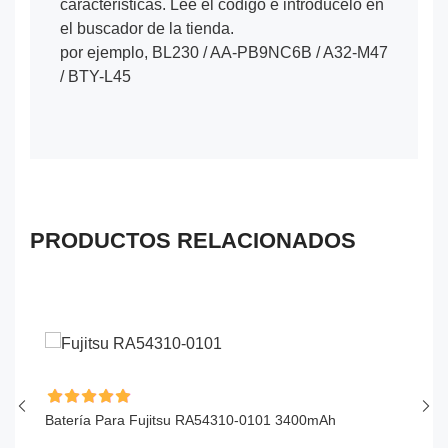
características. Lee el código e introdúcelo en
el buscador de la tienda.
por ejemplo, BL230 / AA-PB9NC6B / A32-M47
/ BTY-L45
PRODUCTOS RELACIONADOS
Batería Para Fujitsu RA54310-0101 3400mAh
Ba