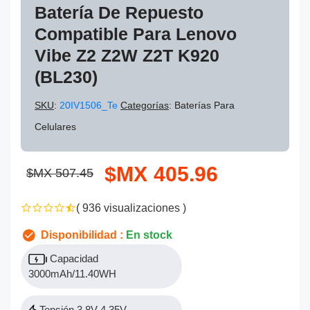
Batería De Repuesto
Compatible Para Lenovo
Vibe Z2 Z2W Z2T K920
(BL230)
SKU
:
20IV1506_Te
Categorías
: Baterías Para
Celulares
$MX 405.96
$MX 507.45
( 936 visualizaciones )
Disponibilidad :
En stock
Capacidad
3000mAh/11.40WH
Tensión 3.8V 4.35V