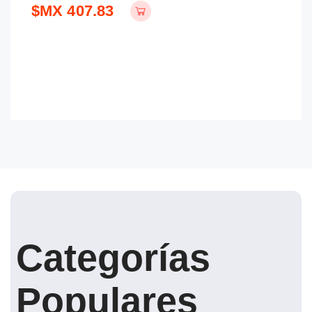
$MX 407.83
$
Categorías
Populares