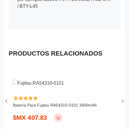
/ BTY-L45
PRODUCTOS RELACIONADOS
Batería Para Fujitsu RA54310-0101 3400mAh
Ba
$MX 407.83
$