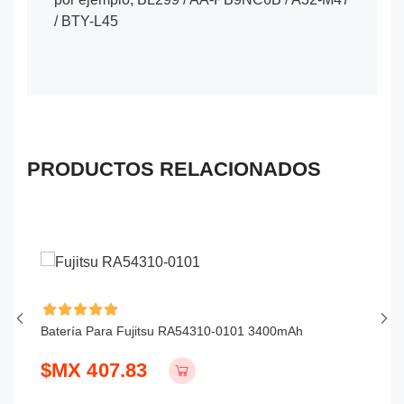
/ BTY-L45
PRODUCTOS RELACIONADOS
Batería Para Fujitsu RA54310-0101 3400mAh
Ba
$MX 407.83
$