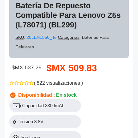
Batería De Repuesto
Compatible Para Lenovo Z5s
(L78071) (BL299)
SKU
:
20LEN1550_Te
Categorías
: Baterías Para
Celulares
$MX 509.83
$MX 637.29
( 822 visualizaciones )
Disponibilidad :
En stock
Capacidad 3300mAh
Tensión 3.8V
Tipo Li-ion