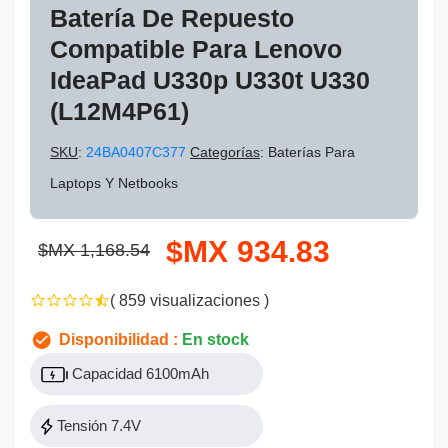
Batería De Repuesto
Compatible Para Lenovo
IdeaPad U330p U330t U330
(L12M4P61)
SKU
:
24BA0407C377
Categorías
: Baterías Para
Laptops Y Netbooks
$MX 934.83
$MX 1,168.54
( 859 visualizaciones )
Disponibilidad :
En stock
Capacidad 6100mAh
Tensión 7.4V