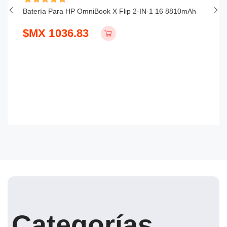
Batería Para HP OmniBook X Flip 2-IN-1 16 8810mAh
Ba
$MX 1036.83
$
Categorías