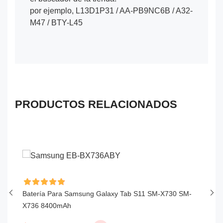
por ejemplo, L13D1P31 / AA-PB9NC6B / A32-
M47 / BTY-L45
PRODUCTOS RELACIONADOS
Batería Para Samsung Galaxy Tab S11 SM-X730 SM-
Ba
X736 8400mAh
6