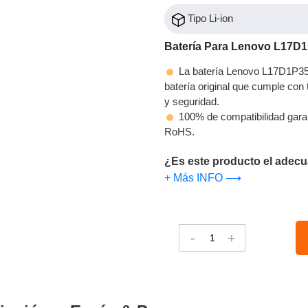
Tipo Li-ion
Batería Para Lenovo L17D
La batería Lenovo L17D1P35 
batería original que cumple con t
y seguridad.
100% de compatibilidad gara
RoHS.
¿Es este producto el adecu
+ Más INFO ⟶
-
+