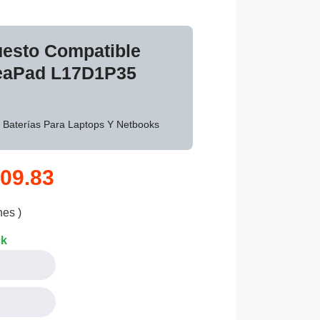
uesto Compatible
deaPad L17D1P35
: Baterías Para Laptops Y Netbooks
09.83
nes )
ck