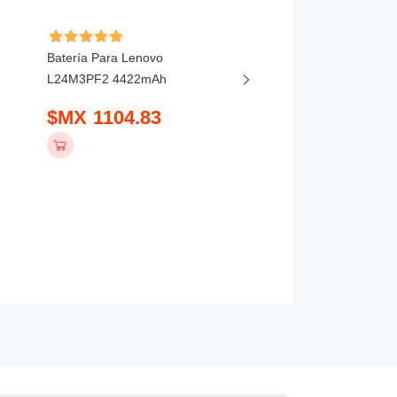
Batería Para Lenovo
Batería Para Lenovo
L24M3PF2 4422mAh
ThinkBook 16P G6 202
5450mAh
$MX 1104.83
$MX 1036.83