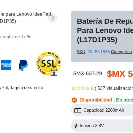
Batería De Rep
Para Lenovo I
(L17D1P35)
SKU
:
20LEN1536
Categorías
$MX 5
$MX 637.29
yPal, Tarjeta de crédito
( 537 visualizacio
Disponibilidad :
En sto
Capacidad 2200mAh
Tensión 3.8V