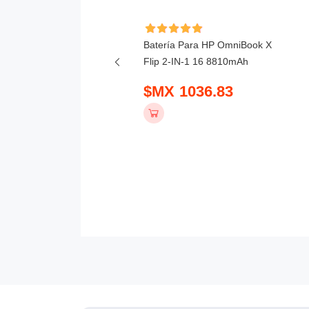
ía Para Lenovo 300w 2-
Batería Para HP OmniBook X
Gen 5 4156mAh
Flip 2-IN-1 16 8810mAh
 781.83
$MX 1036.83