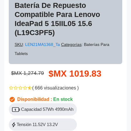
Batería De Repuesto
Compatible Para Lenovo
IdeaPad 5 15IIL05 15.6
(L19C3PF5)
SKU
:
LEN21MA1368_Ta
Categorías
: Baterías Para
Tablets
$MX 1019.83
$MX 1,274.79
( 666 visualizaciones )
Disponibilidad :
En stock
Capacidad 57Wh 4990mAh
Tensión 11.52V 13.2V