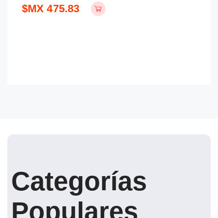
$MX 475.83
$
Categorías
Populares