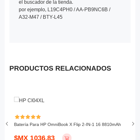
el buscador de la tienda.
por ejemplo, L19C4PH0 / AA-PB9NC6B /
A32-M47 / BTY-L45
PRODUCTOS RELACIONADOS
Batería Para HP OmniBook X Flip 2-IN-1 16 8810mAh
Ba
$MX 1036.83
$