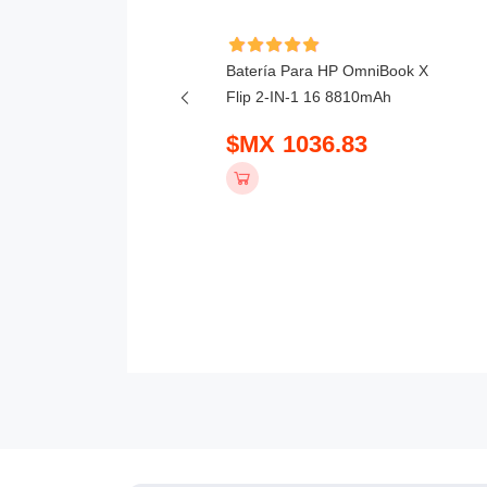
ía Para Lenovo 300w 2-
Batería Para HP OmniBook X
Gen 5 4156mAh
Flip 2-IN-1 16 8810mAh
 781.83
$MX 1036.83