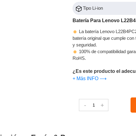
Tipo Li-ion
Batería Para Lenovo L22B
La batería Lenovo L22B4PC2 
batería original que cumple con t
y seguridad.
100% de compatibilidad gara
RoHS.
¿Es este producto el adecu
+ Más INFO ⟶
-
+