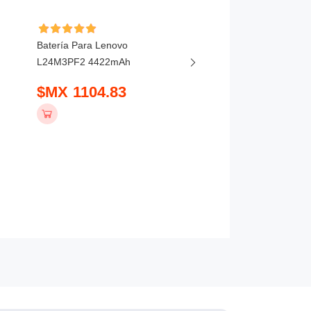
Batería Para Lenovo
Batería Para Lenovo
L24M3PF2 4422mAh
ThinkBook 16P G6 202
5450mAh
$MX 1104.83
$MX 1036.83