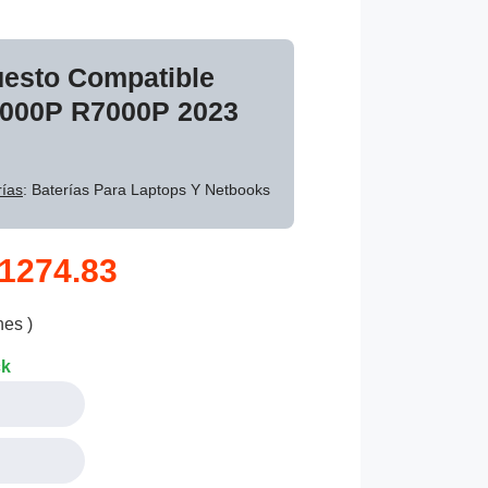
uesto Compatible
7000P R7000P 2023
ías
: Baterías Para Laptops Y Netbooks
1274.83
nes )
ck