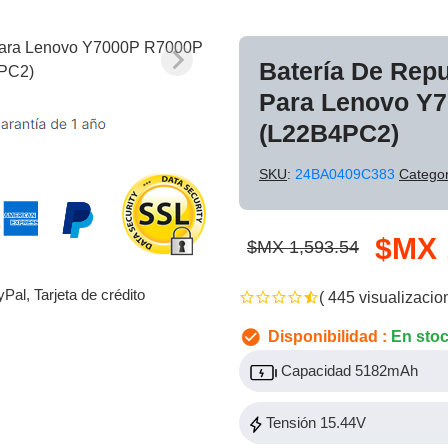
Batería De Rep
Para Lenovo Y
(L22B4PC2)
SKU
:
24BA0409C383
Categor
$MX 
$MX 1,593.54
yPal, Tarjeta de crédito
( 445 visualizacio
Disponibilidad :
En sto
Capacidad 5182mAh
Tensión 15.44V