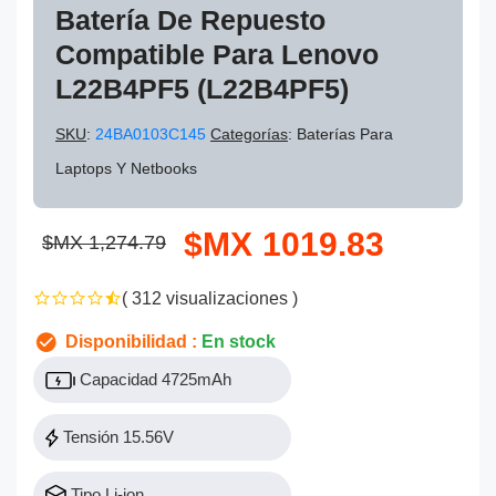
Batería De Repuesto
Compatible Para Lenovo
L22B4PF5 (L22B4PF5)
SKU
:
24BA0103C145
Categorías
: Baterías Para
Laptops Y Netbooks
$MX 1019.83
$MX 1,274.79
( 312 visualizaciones )
Disponibilidad :
En stock
Capacidad 4725mAh
Tensión 15.56V
Tipo Li-ion