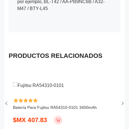
por ejemplo, BL-T42 / AA-PB9NC6B / A32-
M47 / BTY-L45
PRODUCTOS RELACIONADOS
Batería Para Fujitsu RA54310-0101 3400mAh
Ba
$MX 407.83
$