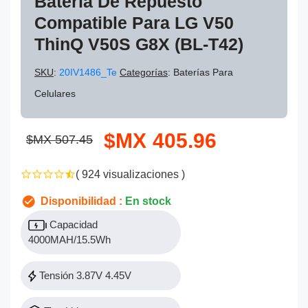
Batería De Repuesto
Compatible Para LG V50
ThinQ V50S G8X (BL-T42)
SKU
:
20IV1486_Te
Categorías
: Baterías Para
Celulares
$MX 405.96
$MX 507.45
( 924 visualizaciones )
Disponibilidad :
En stock
Capacidad
4000MAH/15.5Wh
Tensión 3.87V 4.45V