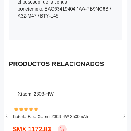
el buscador de la tienda.
por ejemplo, EAC63419404 / AA-PB9NC6B /
A32-M47 / BTY-L45
PRODUCTOS RELACIONADOS
Batería Para Xiaomi 2303-HW 2500mAh
B
2
$MX 1172.83