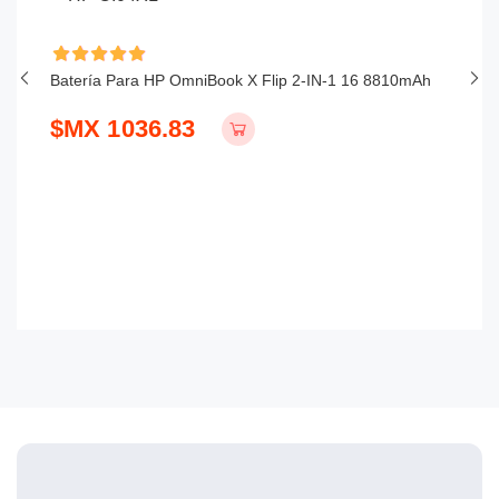
Batería Para HP OmniBook X Flip 2-IN-1 16 8810mAh
Ba
$MX 1036.83
$