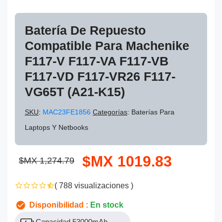
Batería De Repuesto
Compatible Para Machenike
F117-V F117-VA F117-VB
F117-VD F117-VR26 F117-
VG65T (A21-K15)
SKU
:
MAC23FE1856
Categorías
: Baterías Para
Laptops Y Netbooks
$MX 1019.83
$MX 1,274.79
( 788 visualizaciones )
Disponibilidad :
En stock
Capacidad 53000mAh