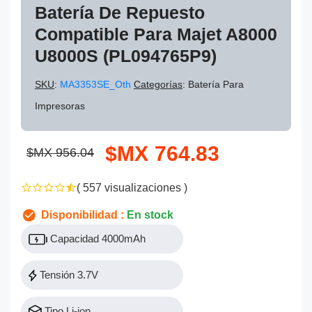
Batería De Repuesto
Compatible Para Majet A8000
U8000S (PL094765P9)
SKU
:
MA3353SE_Oth
Categorías
: Batería Para
Impresoras
$MX 764.83
$MX 956.04
( 557 visualizaciones )
Disponibilidad :
En stock
Capacidad 4000mAh
Tensión 3.7V
Tipo Li-ion