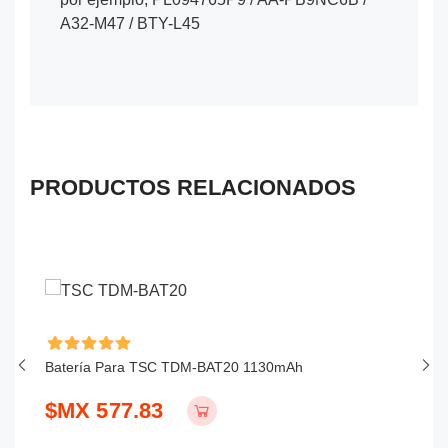
A32-M47 / BTY-L45
PRODUCTOS RELACIONADOS
Batería Para TSC TDM-BAT20 1130mAh
Ba
$MX 577.83
$