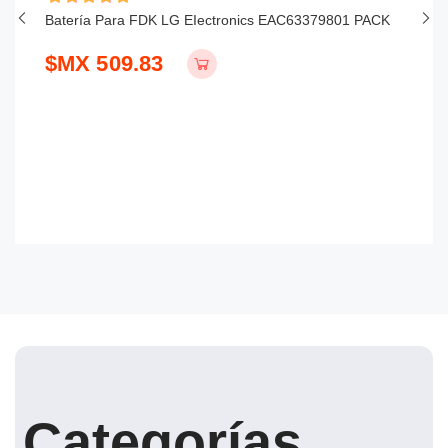
Batería Para FDK LG EIectronics EAC63379801 PACK
Ba
1
$MX 509.83
$
Categorías