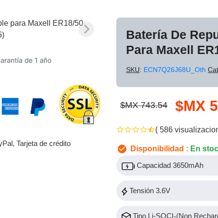
Batería De Rep
Para Maxell ER
SKU
:
ECN7Q26J68U_Oth
Cat
$MX 5
$MX 743.54
( 586 visualizacio
yPal, Tarjeta de crédito
Disponibilidad :
En sto
Capacidad 3650mAh
Tensión 3.6V
Tipo Li-SOCl₂(Non Rechar