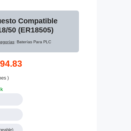
uesto Compatible
18/50 (ER18505)
egorías
: Baterías Para PLC
94.83
nes )
ck
geable)