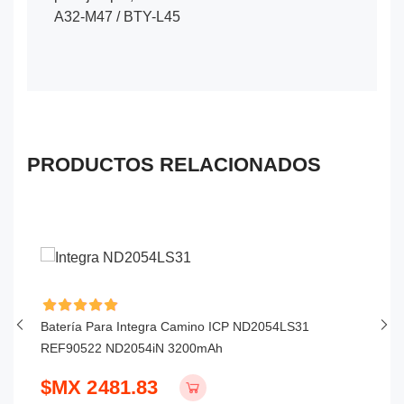
A32-M47 / BTY-L45
PRODUCTOS RELACIONADOS
0A
Batería Para Integra Camino ICP ND2054LS31
Ba
REF90522 ND2054iN 3200mAh
C
$MX 2481.83
$