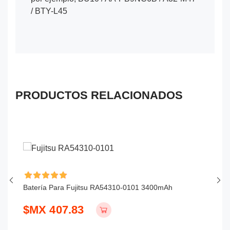
/ BTY-L45
PRODUCTOS RELACIONADOS
Batería Para Fujitsu RA54310-0101 3400mAh
Ba
$MX 407.83
$