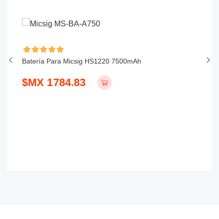
Batería Para Micsig HS1220 7500mAh
Ba
1
$MX 1784.83
$