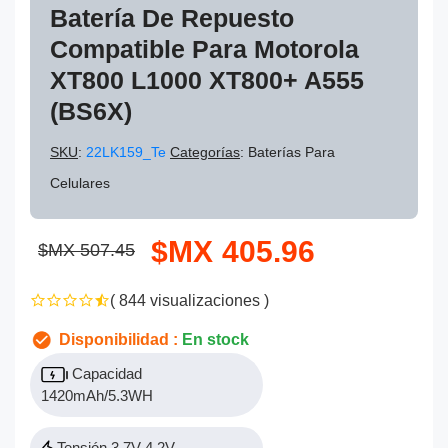
Batería De Repuesto
Compatible Para Motorola
XT800 L1000 XT800+ A555
(BS6X)
SKU
:
22LK159_Te
Categorías
: Baterías Para
Celulares
$MX 405.96
$MX 507.45
( 844 visualizaciones )
Disponibilidad :
En stock
Capacidad
1420mAh/5.3WH
Tensión 3.7V 4.2V