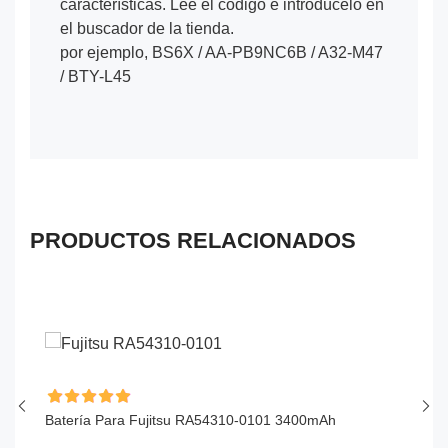
características. Lee el código e introdúcelo en
el buscador de la tienda.
por ejemplo, BS6X / AA-PB9NC6B / A32-M47
/ BTY-L45
PRODUCTOS RELACIONADOS
Batería Para Fujitsu RA54310-0101 3400mAh
Ba