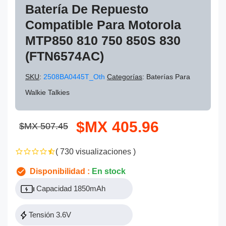
Batería De Repuesto
Compatible Para Motorola
MTP850 810 750 850S 830
(FTN6574AC)
SKU
:
2508BA0445T_Oth
Categorías
: Baterías Para
Walkie Talkies
$MX 405.96
$MX 507.45
( 730 visualizaciones )
Disponibilidad :
En stock
Capacidad 1850mAh
Tensión 3.6V