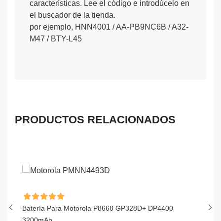
características. Lee el código e introdúcelo en
el buscador de la tienda.
por ejemplo, HNN4001 / AA-PB9NC6B / A32-
M47 / BTY-L45
PRODUCTOS RELACIONADOS
Batería Para Motorola P8668 GP328D+ DP4400
Ba
3200mAh