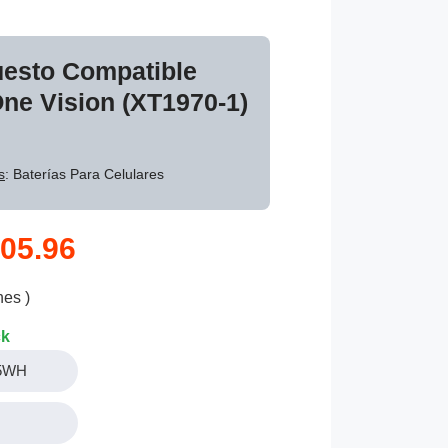
uesto Compatible
ne Vision (XT1970-1)
s
: Baterías Para Celulares
05.96
nes )
ck
.5WH