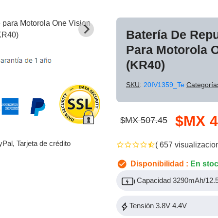
Batería De Rep
Para Motorola O
(KR40)
SKU
:
20IV1359_Te
Categoría
$MX 4
$MX 507.45
yPal, Tarjeta de crédito
( 657 visualizacio
Disponibilidad :
En sto
Capacidad 3290mAh/12
Tensión 3.8V 4.4V