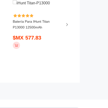
Batería Para IHunt Titan
Batería Para Vivo X20
P13000 12500mAh
5800mAh
$MX 577.83
$MX 407.83