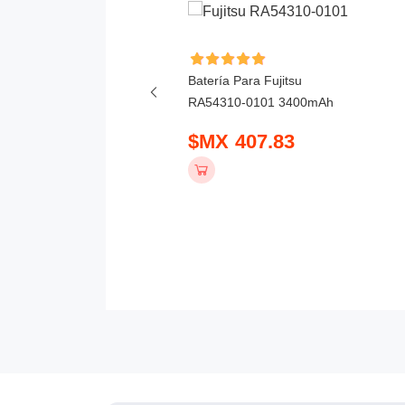
ía Para Honor X6D
Batería Para Fujitsu
mAh
RA54310-0101 3400mAh
 390.83
$MX 407.83