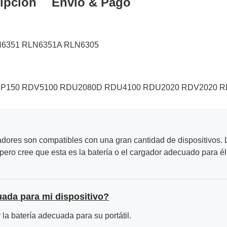
ipción
Envío & Pago
6351
RLN6351A
RLN6305
110 EP150 RDV5100 RDU2080D RDU4100 RDU2020 RDV2020 
adores son compatibles con una gran cantidad de dispositivos. L
ero cree que esta es la batería o el cargador adecuado para él
uada para mi dispositivo?
la batería adecuada para su portátil.