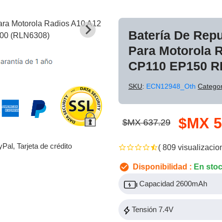
Batería De Rep
Para Motorola 
CP110 EP150 R
SKU
:
ECN12948_Oth
Categor
$MX 5
$MX 637.29
yPal, Tarjeta de crédito
( 809 visualizacio
Disponibilidad :
En sto
Capacidad 2600mAh
Tensión 7.4V