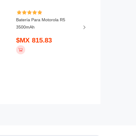
Batería Para Motorola R5
Batería Para Kenwood
3500mAh
F9 Turbo 4800mAh
$MX 815.83
$MX 543.83