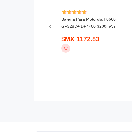
ía Para Baofeng AS53M
Batería Para Motorola P8668
mAh
GP328D+ DP4400 3200mAh
 475.83
$MX 1172.83