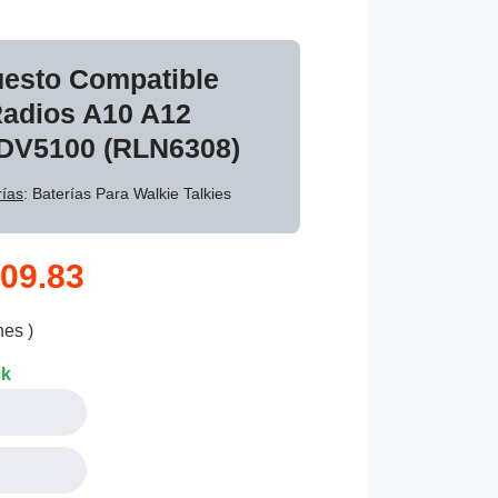
uesto Compatible
Radios A10 A12
DV5100 (RLN6308)
ías
: Baterías Para Walkie Talkies
09.83
nes )
ck