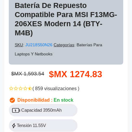
Batería De Repuesto
Compatible Para MSI F13MG-
206XES Modern 14 (BTY-
M4B)
SKU
:
JU218S50N26
Categorías
: Baterías Para
Laptops Y Netbooks
$MX 1274.83
$MX 1,593.54
( 859 visualizaciones )
Disponibilidad :
En stock
Capacidad 3950mAh
Tensión 11.55V