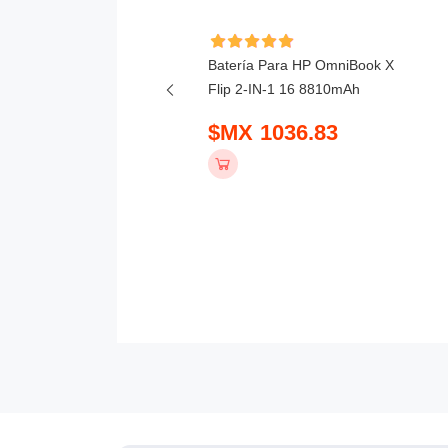
ía Para Lenovo 300w 2-
Batería Para HP OmniBook X
Gen 5 4156mAh
Flip 2-IN-1 16 8810mAh
 781.83
$MX 1036.83