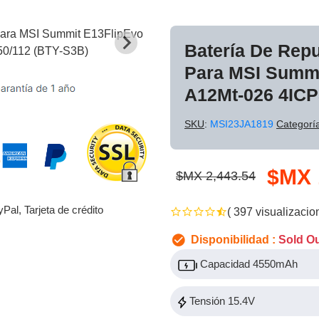
Batería De Rep
Para MSI Summi
A12Mt-026 4ICP
SKU
:
MSI23JA1819
Categorí
$MX 
$MX 2,443.54
yPal, Tarjeta de crédito
( 397 visualizacio
Disponibilidad :
Sold O
Capacidad 4550mAh
Tensión 15.4V