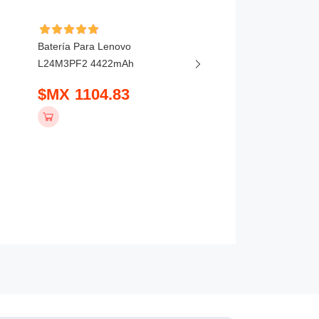
Batería Para Lenovo
Batería Para Lenovo
L24M3PF2 4422mAh
ThinkBook 16P G6 202
5450mAh
$MX 1104.83
$MX 1036.83