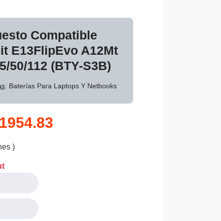
uesto Compatible
t E13FlipEvo A12Mt
5/50/112 (BTY-S3B)
as
: Baterías Para Laptops Y Netbooks
1954.83
nes )
ut