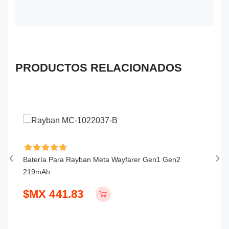
PRODUCTOS RELACIONADOS
Batería Para Rayban Meta Wayfarer Gen1 Gen2
Ba
219mAh
1
$MX 441.83
$