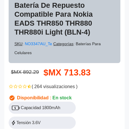
Batería De Repuesto
Compatible Para Nokia
EADS THR850 THR880
THR880i Light (BLN-4)
SKU
:
NO3347AU_Te
Categorías
: Baterías Para
Celulares
$MX 713.83
$MX 892.29
( 264 visualizaciones )
Disponibilidad :
En stock
Capacidad 1800mAh
Tensión 3.6V