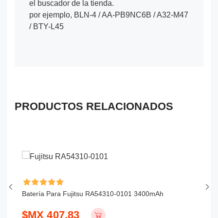
el buscador de la tienda.
por ejemplo, BLN-4 / AA-PB9NC6B / A32-M47
/ BTY-L45
PRODUCTOS RELACIONADOS
Batería Para Fujitsu RA54310-0101 3400mAh
Ba
$MX 407.83
$