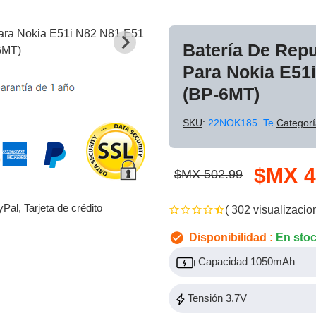
Batería De Rep
Para Nokia E51
(BP-6MT)
SKU
:
22NOK185_Te
Categorí
$MX 4
$MX 502.99
yPal, Tarjeta de crédito
( 302 visualizacio
Disponibilidad :
En sto
Capacidad 1050mAh
Tensión 3.7V