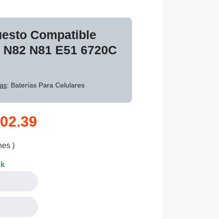
uesto Compatible
i N82 N81 E51 6720C
as
: Baterías Para Celulares
02.39
nes )
ck