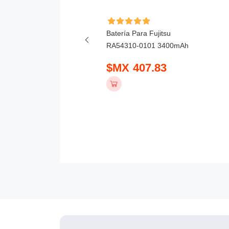
ía Para Honor X6D
Batería Para Fujitsu
mAh
RA54310-0101 3400mAh
 390.83
$MX 407.83