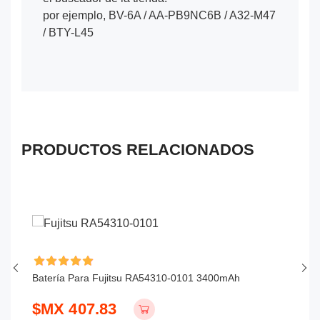
por ejemplo, BV-6A / AA-PB9NC6B / A32-M47
/ BTY-L45
PRODUCTOS RELACIONADOS
Batería Para Fujitsu RA54310-0101 3400mAh
Ba
$MX 407.83
$