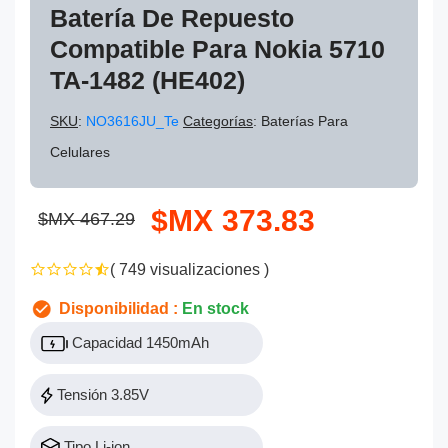
Batería De Repuesto
Compatible Para Nokia 5710
TA-1482 (HE402)
SKU
:
NO3616JU_Te
Categorías
: Baterías Para
Celulares
$MX 373.83
$MX 467.29
( 749 visualizaciones )
Disponibilidad :
En stock
Capacidad 1450mAh
Tensión 3.85V
Tipo Li-ion