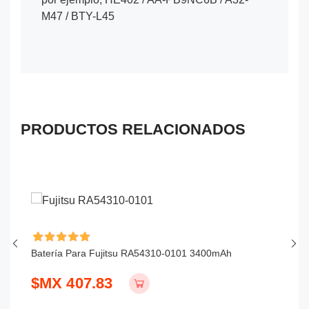
M47 / BTY-L45
PRODUCTOS RELACIONADOS
Batería Para Fujitsu RA54310-0101 3400mAh
Ba
$MX 407.83
$