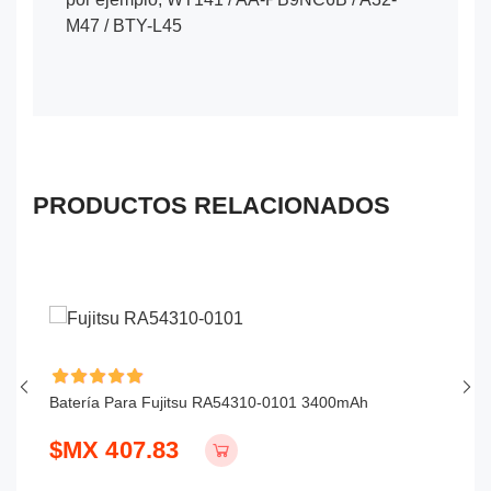
M47 / BTY-L45
PRODUCTOS RELACIONADOS
Batería Para Fujitsu RA54310-0101 3400mAh
Ba
$MX 407.83
$