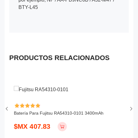
BTY-L45
PRODUCTOS RELACIONADOS
Batería Para Fujitsu RA54310-0101 3400mAh
Ba
$MX 407.83
$