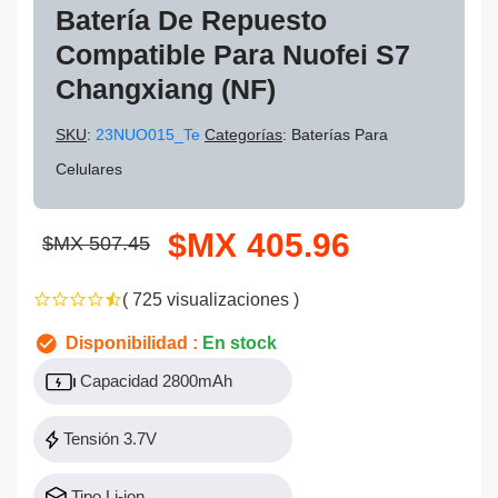
Batería De Repuesto
Compatible Para Nuofei S7
Changxiang (NF)
SKU
:
23NUO015_Te
Categorías
: Baterías Para
Celulares
$MX 405.96
$MX 507.45
( 725 visualizaciones )
Disponibilidad :
En stock
Capacidad 2800mAh
Tensión 3.7V
Tipo Li-ion