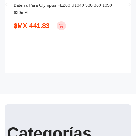
Batería Para Olympus FE280 U1040 330 360 1050
Ba
630mAh
$
$MX 441.83
Categorías