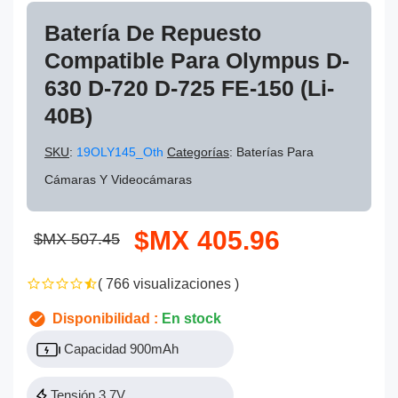
Batería De Repuesto
Compatible Para Olympus D-
630 D-720 D-725 FE-150 (Li-
40B)
SKU
:
19OLY145_Oth
Categorías
: Baterías Para
Cámaras Y Videocámaras
$MX 405.96
$MX 507.45
( 766 visualizaciones )
Disponibilidad :
En stock
Capacidad 900mAh
Tensión 3.7V