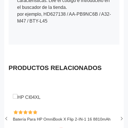
características. Lee el código e introdúcelo en
el buscador de la tienda.
por ejemplo, HD627138 / AA-PB9NC6B / A32-
M47 / BTY-L45
PRODUCTOS RELACIONADOS
Batería Para HP OmniBook X Flip 2-IN-1 16 8810mAh
Ba