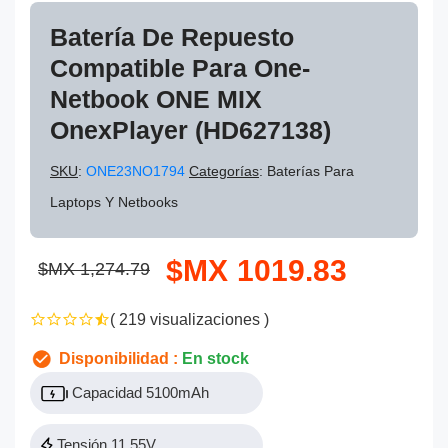
Batería De Repuesto
Compatible Para One-
Netbook ONE MIX
OnexPlayer (HD627138)
SKU
:
ONE23NO1794
Categorías
: Baterías Para
Laptops Y Netbooks
$MX 1019.83
$MX 1,274.79
( 219 visualizaciones )
Disponibilidad :
En stock
Capacidad 5100mAh
Tensión 11.55V