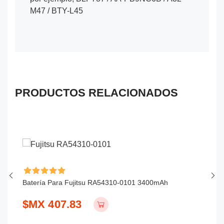
M47 / BTY-L45
PRODUCTOS RELACIONADOS
Batería Para Fujitsu RA54310-0101 3400mAh
Ba
$MX 407.83
$