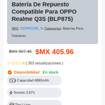
Batería De Repuesto
Compatible Para OPPO
Realme Q3S (BLP875)
SKU
:
20OPP1598_Te
Categorías
: Baterías Para
Celulares
$MX 405.96
$MX 507.45
( 303 visualizaciones )
Disponibilidad :
En stock
Capacidad 4880mAh
Tensión 3.87V
Tipo Li-ion