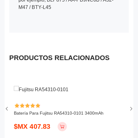
M47 / BTY-L45
PRODUCTOS RELACIONADOS
Batería Para Fujitsu RA54310-0101 3400mAh
Ba
$MX 407.83
$