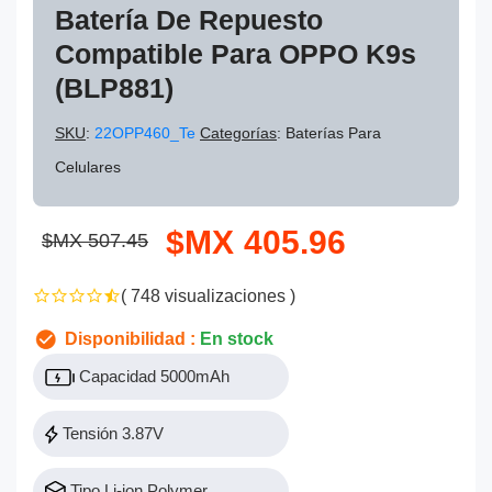
Batería De Repuesto
Compatible Para OPPO K9s
(BLP881)
SKU
:
22OPP460_Te
Categorías
: Baterías Para
Celulares
$MX 405.96
$MX 507.45
( 748 visualizaciones )
Disponibilidad :
En stock
Capacidad 5000mAh
Tensión 3.87V
Tipo Li-ion Polymer