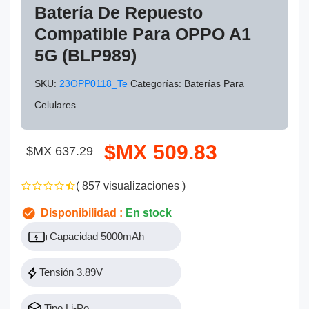
Batería De Repuesto
Compatible Para OPPO A1
5G (BLP989)
SKU
:
23OPP0118_Te
Categorías
: Baterías Para
Celulares
$MX 509.83
$MX 637.29
( 857 visualizaciones )
Disponibilidad :
En stock
Capacidad 5000mAh
Tensión 3.89V
Tipo Li-Po