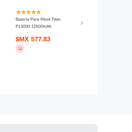
Batería Para IHunt Titan
Batería Para Vivo X20
P13000 12500mAh
5800mAh
$MX 577.83
$MX 407.83