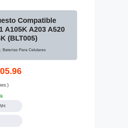
uesto Compatible
1 A105K A203 A520
K (BLT005)
s
: Baterías Para Celulares
05.96
nes )
ck
3WH