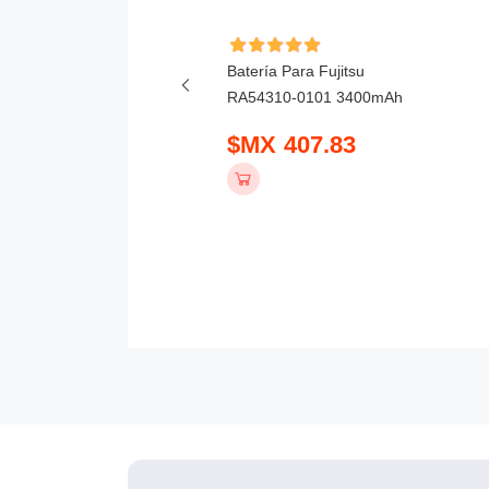
ía Para Honor X6D
Batería Para Fujitsu
mAh
RA54310-0101 3400mAh
 390.83
$MX 407.83