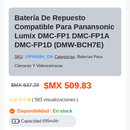
Batería De Repuesto
Compatible Para Panansonic
Lumix DMC-FP1 DMC-FP1A
DMC-FP1D (DMW-BCH7E)
SKU
:
19PAN084_Oth
Categorías
: Baterías Para
Cámaras Y Videocámaras
$MX 509.83
$MX 637.29
( 583 visualizaciones )
Disponibilidad :
En stock
Capacidad 695mAh