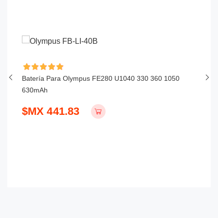
Batería Para Olympus FE280 U1040 330 360 1050
Ba
630mAh
$
$MX 441.83