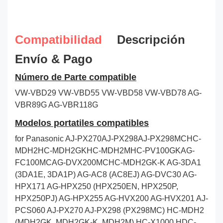
Compatibilidad
Descripción
Envío & Pago
Número de Parte compatible
VW-VBD29
VW-VBD55
VW-VBD58
VW-VBD78
AG-
VBR89G
AG-VBR118G
Modelos portatiles compatibles
for Panasonic AJ-PX270AJ-PX298AJ-PX298MCHC-
MDH2HC-MDH2GKHC-MDH2MHC-PV100GKAG-
FC100MCAG-DVX200MCHC-MDH2GK-K AG-3DA1
(3DA1E, 3DA1P) AG-AC8 (AC8EJ) AG-DVC30 AG-
HPX171 AG-HPX250 (HPX250EN, HPX250P,
HPX250PJ) AG-HPX255 AG-HVX200 AG-HVX201 AJ-
PCS060 AJ-PX270 AJ-PX298 (PX298MC) HC-MDH2
(MDH2GK, MDH2GK-K, MDH2M) HC-X1000 HDC-