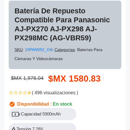
Batería De Repuesto
Compatible Para Panasonic
AJ-PX270 AJ-PX298 AJ-
PX298MC (AG-VBR59)
SKU
:
19PAN092_Oth
Categorías
: Baterías Para
Cámaras Y Videocámaras
$MX 1580.83
$MX 1,976.04
( 496 visualizaciones )
Disponibilidad :
En stock
Capacidad 5900mAh
Tensión 7.28V