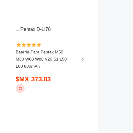
Batería Para Pentax M50
Batería Para Leica Q2
M60 W60 W80 V20 S1 L50
SL2 SL2S SL3 SL 252
L60 680mAh
$MX 1019.83
$MX 373.83