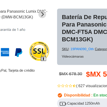
Batería De Rep
Para Panasoni
DMC-FT5A DMC
BCM13GK)
SKU
:
19PAN090_Oth
Categor
Videocámaras
yPal, Tarjeta de crédito
$MX 5
$MX 678.30
( 627 visualizacio
Disponibilidad :
En sto
Capacidad 1250mAh