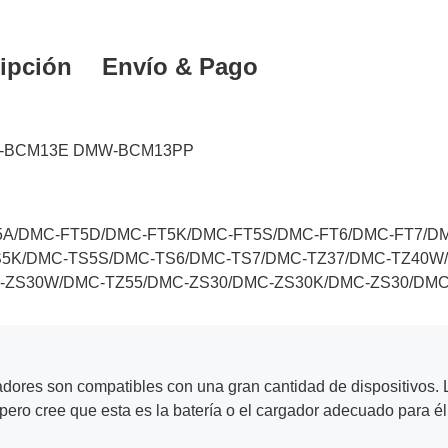
ipción
Envío & Pago
-BCM13E
DMW-BCM13PP
T5A/DMC-FT5D/DMC-FT5K/DMC-FT5S/DMC-FT6/DMC-FT7/D
5K/DMC-TS5S/DMC-TS6/DMC-TS7/DMC-TZ37/DMC-TZ40W
-ZS30W/DMC-TZ55/DMC-ZS30/DMC-ZS30K/DMC-ZS30/DMC
adores son compatibles con una gran cantidad de dispositivos. L
ero cree que esta es la batería o el cargador adecuado para él