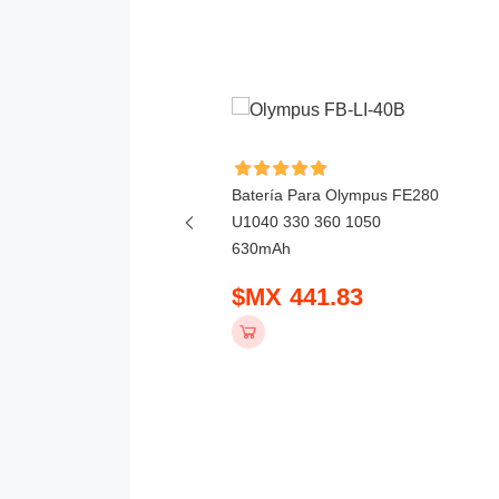
ía Para Yongnuo
Batería Para Olympus FE280
0Li 1800mAh
U1040 330 360 1050
630mAh
 475.83
$MX 441.83