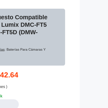
uesto Compatible
c Lumix DMC-FT5
-FT5D (DMW-
ías
: Baterías Para Cámaras Y
42.64
nes )
ck