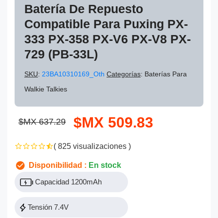
Batería De Repuesto
Compatible Para Puxing PX-
333 PX-358 PX-V6 PX-V8 PX-
729 (PB-33L)
SKU
:
23BA10310169_Oth
Categorías
: Baterías Para
Walkie Talkies
$MX 509.83
$MX 637.29
( 825 visualizaciones )
Disponibilidad :
En stock
Capacidad 1200mAh
Tensión 7.4V