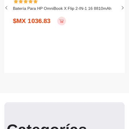
Batería Para HP OmniBook X Flip 2-IN-1 16 8810mAh
Ba
$MX 1036.83
$