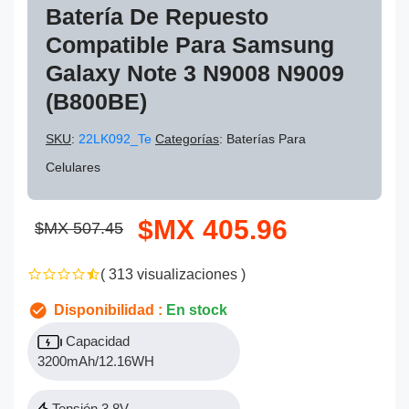
Batería De Repuesto
Compatible Para Samsung
Galaxy Note 3 N9008 N9009
(B800BE)
SKU
:
22LK092_Te
Categorías
: Baterías Para
Celulares
$MX 405.96
$MX 507.45
( 313 visualizaciones )
Disponibilidad :
En stock
Capacidad
3200mAh/12.16WH
Tensión 3.8V