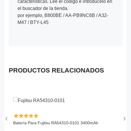
características. Lee el código e introdúcelo en
el buscador de la tienda.
por ejemplo, B800BE / AA-PB9NC6B / A32-
M47 / BTY-L45
PRODUCTOS RELACIONADOS
Batería Para Fujitsu RA54310-0101 3400mAh
Ba