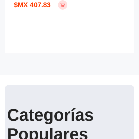
$MX 407.83
$
Categorías
Populares