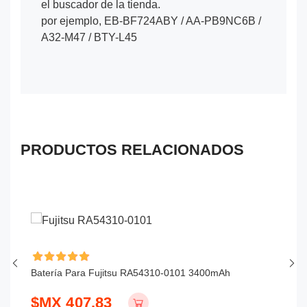
el buscador de la tienda.
por ejemplo, EB-BF724ABY / AA-PB9NC6B /
A32-M47 / BTY-L45
PRODUCTOS RELACIONADOS
Batería Para Fujitsu RA54310-0101 3400mAh
Ba
$MX 407.83
$