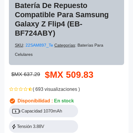
Batería De Repuesto
Compatible Para Samsung
Galaxy Z Flip4 (EB-
BF724ABY)
SKU
:
22SAM897_Te
Categorías
: Baterías Para
Celulares
$MX 509.83
$MX 637.29
( 693 visualizaciones )
Disponibilidad :
En stock
Capacidad 1070mAh
Tensión 3.88V