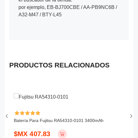
por ejemplo, EB-BJ700CBE / AA-PB9NC6B /
A32-M47 / BTY-L45
PRODUCTOS RELACIONADOS
Batería Para Fujitsu RA54310-0101 3400mAh
Ba
$MX 407.83
$