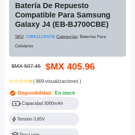
Batería De Repuesto
Compatible Para Samsung
Galaxy J4 (EB-BJ700CBE)
SKU
:
23BA11240236
Categorías
: Baterías Para
Celulares
$MX 405.96
$MX 507.45
( 869 visualizaciones )
Disponibilidad :
En stock
Capacidad 3000mAh
Tensión 3.85V
Tipo Li-ion