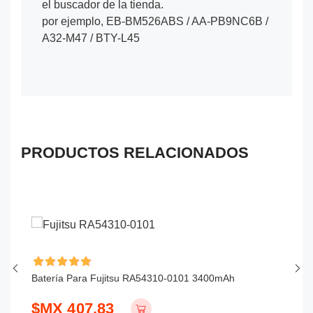
el buscador de la tienda.
por ejemplo, EB-BM526ABS / AA-PB9NC6B /
A32-M47 / BTY-L45
PRODUCTOS RELACIONADOS
Batería Para Fujitsu RA54310-0101 3400mAh
Ba
$MX 407.83
$