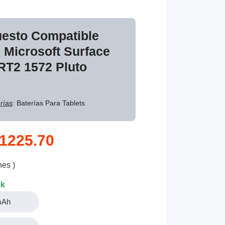
uesto Compatible
Microsoft Surface
RT2 1572 Pluto
rías
: Baterías Para Tablets
1225.70
nes )
ck
mAh