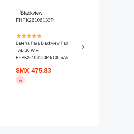
Batería Para Blackview Pad
Batería Para Huawei
TAB 30 WiFi
MatePad Mini MLR-AL
FHPK26106133P 5100mAh
MLR-AL10E 6350mAh
$MX 475.83
$MX 730.83