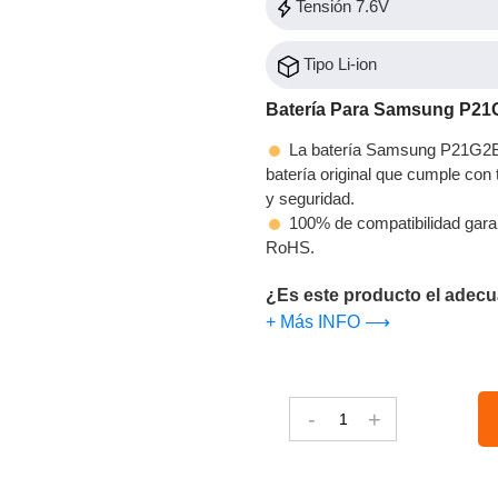
Tensión 7.6V
Tipo Li-ion
Batería Para Samsung P2
La batería Samsung P21G2B e
batería original que cumple con t
y seguridad.
100% de compatibilidad gara
RoHS.
¿Es este producto el adecu
+ Más INFO ⟶
-
+