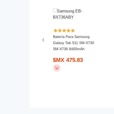
ía Para Honor GT ROL-
Batería Para Samsung
10000mAh
Galaxy Tab S11 SM-X730
SM-X736 8400mAh
 679.83
$MX 475.83