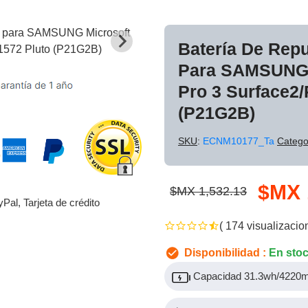
Batería De Rep
Para SAMSUNG 
Pro 3 Surface2/
(P21G2B)
SKU
:
ECNM10177_Ta
Catego
$MX 
$MX 1,532.13
yPal, Tarjeta de crédito
( 174 visualizacio
Disponibilidad :
En sto
Capacidad 31.3wh/4220